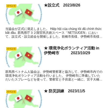
★設立式 2023/8/26
イベント
当協会が正式に発足しました。 Hiệp hội của chúng tôi đã chính thức
bắt đầu. 群馬県庁３２階官民共創スペース「NETSUGEN」におい
て、設立式・設立総会を開催しました。前橋市長様、伊勢崎市長様
を...
★ 環境浄化ボランティア活動 in
イベント
伊勢崎市 2023/10/29
群馬県ベトナム人協会は、伊勢崎警察署と協力して、伊勢崎市内での
環境浄化ボランティア活動を行いました。 伊勢崎市に準備していた
だいたスプレーなどを使って、警察官と子供達と一緒に、宮子大橋の
橋脚に書かれた落書きを消す作業を行いました。 少しでも...
★ 防災訓練 2023/11/5
イベント