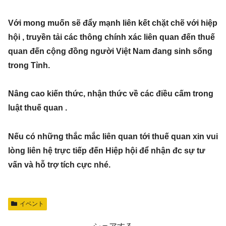
Với mong muốn sẽ đẩy mạnh liên kết chặt chẽ với hiệp
hội , truyền tải các thông chính xác liên quan đến thuế
quan đến cộng đồng người Việt Nam đang sinh sống
trong Tỉnh.
Nâng cao kiến thức, nhận thức về các điều cấm trong
luật thuế quan .
Nếu có những thắc mắc liên quan tới thuế quan xin vui
lòng liên hệ trực tiếp đến Hiệp hội để nhận đc sự tư
vấn và hỗ trợ tích cực nhé.
イベント