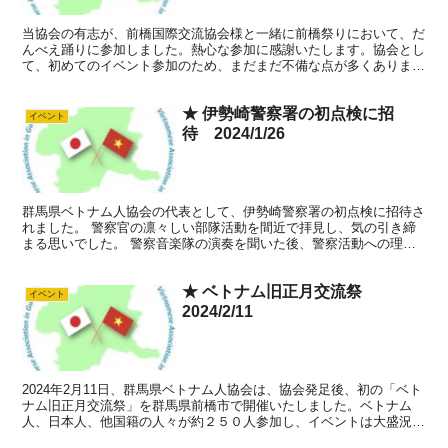
当協会の有志が、前橋国際交流協会様と一緒に前橋祭りにおいて、だ
んべえ踊りに参加しました。熱心な参加に感謝いたします。協会とし
て、初めてのイベント参加のため、まだまだ不備な点が多くあります
が、皆様のご理解、ご協力、ご意見など、心よりお願い申し...
★ 伊勢崎警察署の初点検に招
イベント
待 2024/1/26
群馬県ベトナム人協会の代表として、伊勢崎警察署の初点検に招待さ
れました。 警察官の凛々しい部隊活動を間近で拝見し、気の引き締
まる思いでした。 警察音楽隊の演奏を聞いた後、警察活動への理解
と協力に対する感謝として、伊勢崎警察署長様から、招待者...
★ ベトナム旧正月交流祭
イベント
2024/2/11
2024年2月11日、群馬県ベトナム人協会は、協会発足後、初の「ベト
ナム旧正月交流祭」を群馬県前橋市で開催いたしました。ベトナム
人、日本人、他国籍の人々が約２５０人参加し、イベントは大盛況の
うちに幕を閉じました。 本イベントでは、素晴らし...