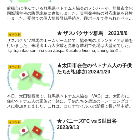
前橋市に住んでいる群馬県ベトナム人協会のメンバーが、前橋市文化
国際課主催の防災訓練に参加しました。災害発生時の対応訓練を経験
しました。受付での個人情報登録手続き、段ボールで作られたベッド
の体験、災害発生時の予測や処置、備品、器具、食料品、必...
★ ザスパクサツ群馬 2023/8/6
イベント
ザスパクサツ群馬のホームゲームにて、協会初のボランティア活動を
行いました。来場者１万人突破と見事な勝利で会場は大盛況でした。
Tại trận đấu sân nhà của Zaspa Kusatsu Gunma, chúng tôi đ...
★太田市在住のベトナム人の子供
イベント
たちが初参加 2024/1/20
本日、太田警察署で、群馬県ベトナム人協会（VAG）は、太田市に
住むベトナム人の家族と一緒に、子供たちを柔道のトレーニングコー
スに参加させました。これは、コロナウイルスの影響で長い間中断さ
れていたトレーニングコースが再開された初めての機会です...
★ バニーズFC vs S世田谷
イベント
2023/9/13