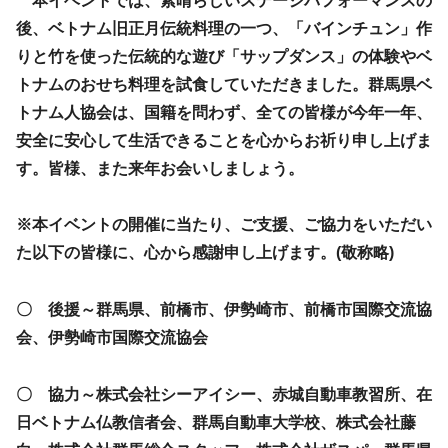
本イベントでは、素晴らしいステージパフォーマンスの
後、ベトナム旧正月伝統料理の一つ、「バインチュン」作
りと竹を使った伝統的な遊び「サップダンス」の体験やベ
トナムのおせち料理を試食していただきました。群馬県ベ
トナム人協会は、国籍を問わず、全ての皆様が今年一年、
安全に安心して生活できることを心からお祈り申し上げま
す。皆様、また来年お会いしましょう。
※本イベントの開催に当たり、ご支援、ご協力をいただい
た以下の皆様に、心から感謝申し上げます。(敬称略)
〇 後援～群馬県、前橋市、伊勢崎市、前橋市国際交流協
会、伊勢崎市国際交流協会
〇 協力～株式会社シーアイシー、赤城自動車教習所、在
日ベトナム仏教信者会、群馬自動車大学校、株式会社藤