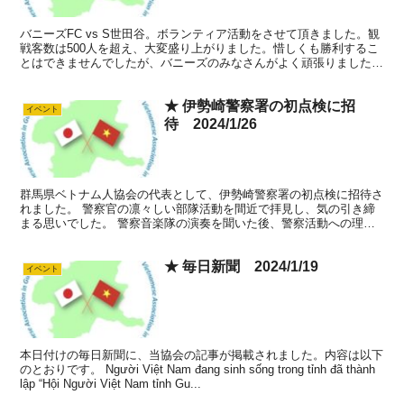
バニーズFC vs S世田谷。ボランティア活動をさせて頂きました。観
戦客数は500人を超え、大変盛り上がりました。惜しくも勝利するこ
とはできませんでしたが、バニーズのみなさんがよく頑張りました。
群馬県ベトナム人協会はこれからもバニーズを応援...
★ 伊勢崎警察署の初点検に招
イベント
待 2024/1/26
群馬県ベトナム人協会の代表として、伊勢崎警察署の初点検に招待さ
れました。 警察官の凛々しい部隊活動を間近で拝見し、気の引き締
まる思いでした。 警察音楽隊の演奏を聞いた後、警察活動への理解
と協力に対する感謝として、伊勢崎警察署長様から、招待者...
★ 毎日新聞 2024/1/19
イベント
本日付けの毎日新聞に、当協会の記事が掲載されました。内容は以下
のとおりです。 Người Việt Nam đang sinh sống trong tỉnh đã thành
lập “Hội Người Việt Nam tỉnh Gu...